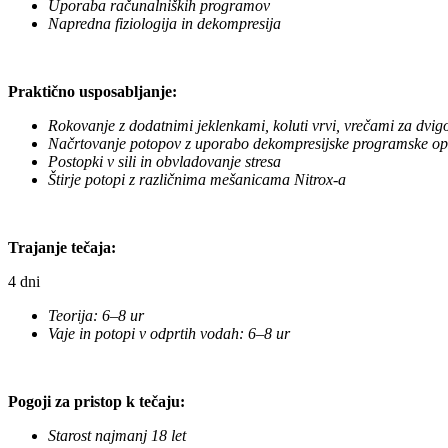
Uporaba računalniških programov
Napredna fiziologija in dekompresija
Praktično usposabljanje:
Rokovanje z dodatnimi jeklenkami, koluti vrvi, vrečami za dvi
Načrtovanje potopov z uporabo dekompresijske programske o
Postopki v sili in obvladovanje stresa
Štirje potopi z različnima mešanicama Nitrox-a
Trajanje tečaja:
4 dni
Teorija: 6–8 ur
Vaje in potopi v odprtih vodah: 6–8 ur
Pogoji za pristop k tečaju:
Starost najmanj 18 let