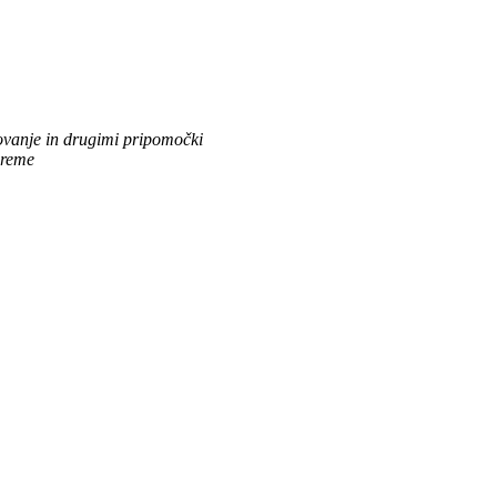
govanje in drugimi pripomočki
preme