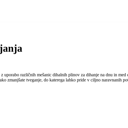
janja
ope z uporabo različnih mešanic dihalnih plinov za dihanje na dnu in m
kako zmanjšate tveganje, do katerega lahko pride v ciljno naravnanih p