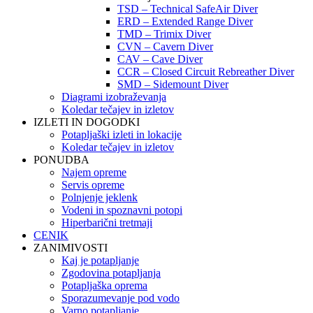
TSD – Technical SafeAir Diver
ERD – Extended Range Diver
TMD – Trimix Diver
CVN – Cavern Diver
CAV – Cave Diver
CCR – Closed Circuit Rebreather Diver
SMD – Sidemount Diver
Diagrami izobraževanja
Koledar tečajev in izletov
IZLETI IN DOGODKI
Potapljaški izleti in lokacije
Koledar tečajev in izletov
PONUDBA
Najem opreme
Servis opreme
Polnjenje jeklenk
Vodeni in spoznavni potopi
Hiperbarični tretmaji
CENIK
ZANIMIVOSTI
Kaj je potapljanje
Zgodovina potapljanja
Potapljaška oprema
Sporazumevanje pod vodo
Varno potapljanje