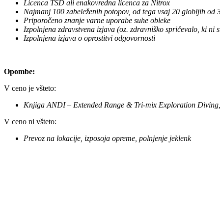
Licenca TSD ali enakovredna licenca za Nitrox
Najmanj 100 zabeleženih potopov, od tega vsaj 20 globljih od 
Priporočeno znanje varne uporabe suhe obleke
Izpolnjena zdravstvena izjava (oz. zdravniško spričevalo, ki ni s
Izpolnjena izjava o oprostitvi odgovornosti
Opombe:
V ceno je všteto:
Knjiga ANDI – Extended Range & Tri-mix Exploration Diving, o
V ceno ni všteto:
Prevoz na lokacije, izposoja opreme, polnjenje jeklenk