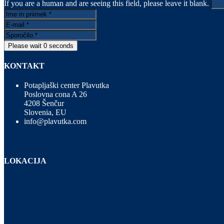
If you are a human and are seeing this field, please leave it blank.
Please wait
0
seconds
KONTAKT
Potapljaški center Plavutka
Poslovna cona A 26
4208 Šenčur
Slovenia, EU
info@plavutka.com
LOKACIJA