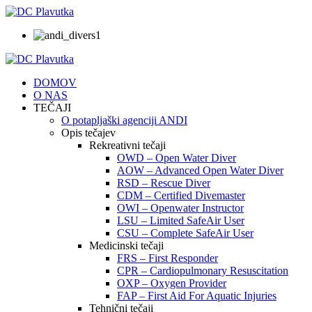
DOMOV
O NAS
TEČAJI
O potapljaški agenciji ANDI
Opis tečajev
Rekreativni tečaji
OWD – Open Water Diver
AOW – Advanced Open Water Diver
RSD – Rescue Diver
CDM – Certified Divemaster
OWI – Openwater Instructor
LSU – Limited SafeAir User
CSU – Complete SafeAir User
Medicinski tečaji
FRS – First Responder
CPR – Cardiopulmonary Resuscitation
OXP – Oxygen Provider
FAP – First Aid For Aquatic Injuries
Tehnični tečaji