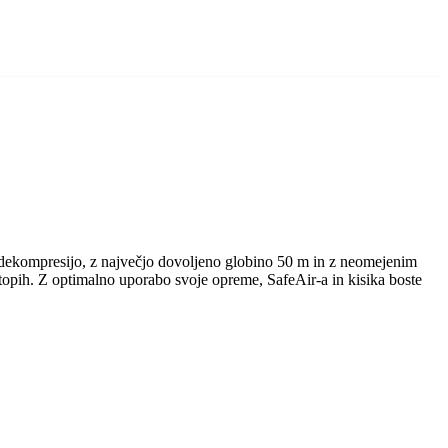
ed dekompresijo, z največjo dovoljeno globino 50 m in z neomejenim
otopih. Z optimalno uporabo svoje opreme, SafeAir-a in kisika boste