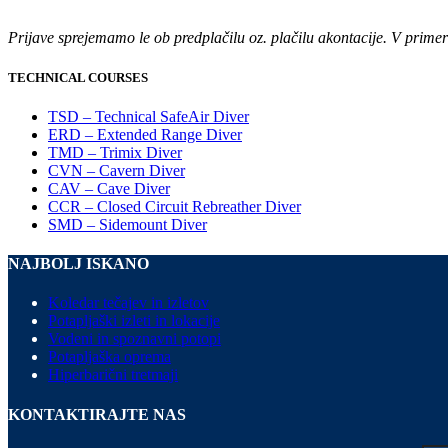
Prijave sprejemamo le ob predplačilu oz. plačilu akontacije. V prim
TECHNICAL COURSES
TSD – Technical SafeAir Diver
ERD – Extended Range Diver
TMD – Trimix Diver
CVN – Cavern Diver
CAV – Cave Diver
CCR – Closed Circuit Rebreather Diver
SMD – Sidemount Diver
NAJBOLJ ISKANO
Koledar tečajev in izletov
Potapljaški izleti in lokacije
Vodeni in spoznavni potopi
Potapljaška oprema
Hiperbarični tretmaji
KONTAKTIRAJTE NAS